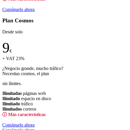
Consíguelo ahora
Plan Cosmos
Desde solo
9
€
+ VAT 23%
¿Negocio grande, mucho tráfico?
Necesitas cosmos, el plan
sin límites.
Ilimitadas
páginas web
Ilimitado
espacio en disco
Ilimitado
tráfico
Ilimitados
correos
ⓘ Más características
Consíguelo ahora