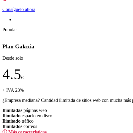
Consíguelo ahora
Popular
Plan Galaxia
Desde solo
4.5
€
+ IVA 23%
¿Empresa mediana? Cantidad ilimitada de sitios web con mucha más po
Ilimitadas
páginas web
Ilimitado
espacio en disco
Ilimitado
tráfico
Ilimitados
correos
ⓘ Más características